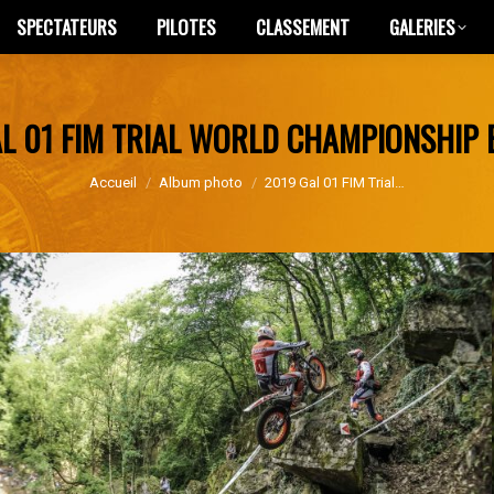
SPECTATEURS
PILOTES
CLASSEMENT
GALERIES
SPECTATEURS
PILOTES
CLASSEMENT
GALERIES
L 01 FIM TRIAL WORLD CHAMPIONSHIP
Vous êtes ici :
Accueil
Album photo
2019 Gal 01 FIM Trial…