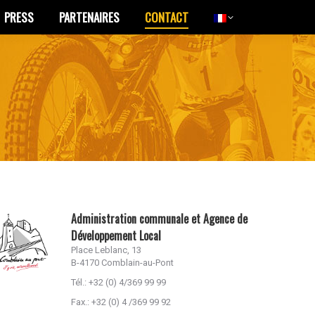
PRESS
PARTENAIRES
CONTACT
PRESS
PARTENAIRES
CONTACT
Administration communale et Agence de
Développement Local
Place Leblanc, 13
B-4170 Comblain-au-Pont
Tél.: +32 (0) 4/369 99 99
Fax.: +32 (0) 4 /369 99 92