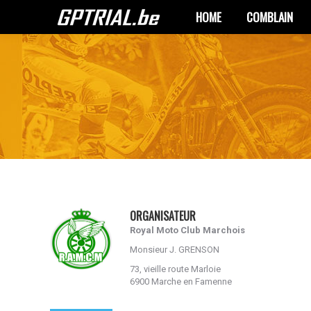
HOME
COMBLAIN
HOME
COMBLAIN
ORGANISATEUR
Royal Moto Club Marchois
Monsieur J. GRENSON
73, vieille route Marloie
6900 Marche en Famenne