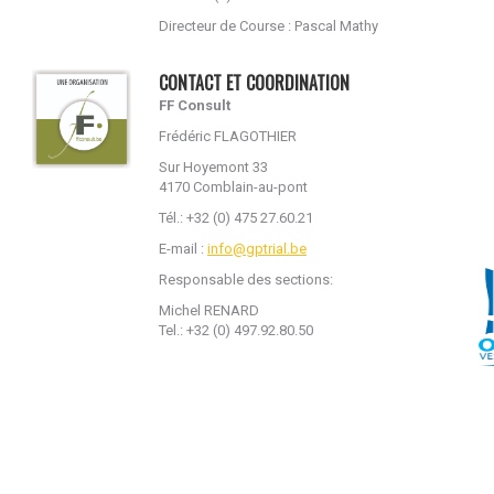
Directeur de Course : Pascal Mathy
CONTACT ET COORDINATION
F
F C
onsult
Frédéric FLAGOTHIER
Sur Hoyemont 33
4170 Comblain-au-pont
Tél.: +32 (0) 475 27.60.21
E-mail :
info@gptrial.be
Responsable des sections:
Michel RENARD
Tel.: +32 (0) 497.92.80.50