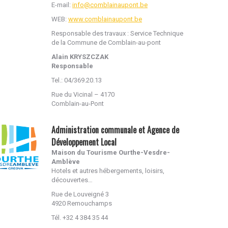
E-mail:
info@comblainaupont.be
WEB:
www.comblainaupont.be
Responsable des travaux : Service Technique
de la Commune de Comblain-au-pont
Alain KRYSZCZAK
Responsable
Tel.: 04/369.20.13
Rue du Vicinal – 4170
Comblain-au-Pont
Administration communale et Agence de
Développement Local
Maison du Tourisme Ourthe-Vesdre-
Amblève
Hotels et autres hébergements, loisirs,
découvertes…
Rue de Louveigné 3
4920 Remouchamps
Tél. +32 4 384 35 44